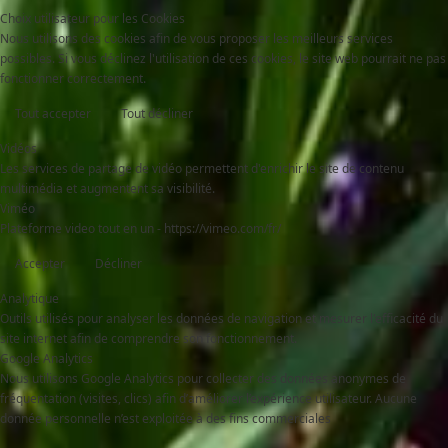
Choix utilisateur pour les Cookies
Nous utilisons des cookies afin de vous proposer les meilleurs services
possibles. Si vous déclinez l'utilisation de ces cookies, le site web pourrait ne pas
fonctionner correctement.
Tout accepter
Tout décliner
Vidéos
Les services de partage de vidéo permettent d'enrichir le site de contenu
multimédia et augmentent sa visibilité.
Viméo
Plateforme video tout en un - https://vimeo.com/fr/
Accepter
Décliner
Analytique
Outils utilisés pour analyser les données de navigation et mesurer l'efficacité du
site internet afin de comprendre son fonctionnement.
Google Analytics
Nous utilisons Google Analytics pour collecter des données anonymes de
fréquentation (visites, clics) afin d’améliorer l’expérience utilisateur. Aucune
donnée personnelle n’est exploitée à des fins commerciales