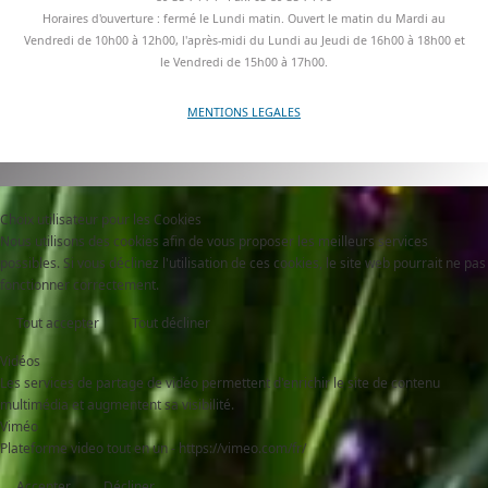
Horaires d'ouverture : fermé le Lundi matin. Ouvert le matin du Mardi au
Vendredi de 10h00 à 12h00, l'après-midi du Lundi au Jeudi de 16h00 à 18h00 et
le Vendredi de 15h00 à 17h00.
MENTIONS LEGALES
Choix utilisateur pour les Cookies
Nous utilisons des cookies afin de vous proposer les meilleurs services
possibles. Si vous déclinez l'utilisation de ces cookies, le site web pourrait ne pas
fonctionner correctement.
Tout accepter
Tout décliner
Vidéos
Les services de partage de vidéo permettent d'enrichir le site de contenu
multimédia et augmentent sa visibilité.
Viméo
Plateforme video tout en un - https://vimeo.com/fr/
Accepter
Décliner