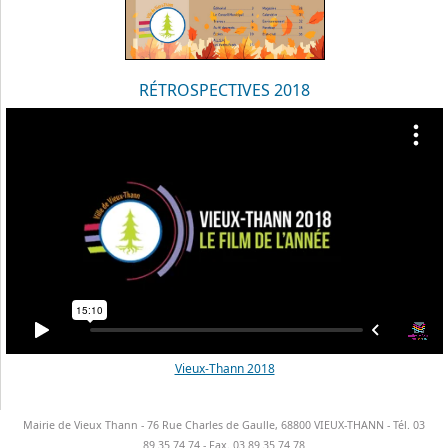
RÉTROSPECTIVES 2018
Vieux-Thann 2018
Mairie de Vieux Thann - 76 Rue Charles de Gaulle, 68800 VIEUX-THANN - Tél. 03
89 35 74 74 - Fax. 03 89 35 74 78